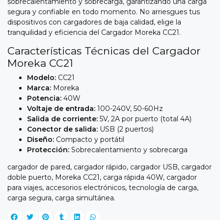
sobrecalentamiento y sobrecarga,
garantizando una carga
segura y confiable en todo momento.
No arriesgues tus
dispositivos con cargadores de baja calidad,
elige la
tranquilidad y eficiencia del Cargador Moreka CC21.
Características Técnicas del Cargador
Moreka CC21
Modelo:
CC21
Marca:
Moreka
Potencia:
40W
Voltaje de entrada:
100-240V,
50-60Hz
Salida de corriente:
5V,
2A por puerto (total 4A)
Conector de salida:
USB (2 puertos)
Diseño:
Compacto y portátil
Protección:
Sobrecalentamiento y sobrecarga
cargador de pared,
cargador rápido,
cargador USB,
cargador
doble puerto,
Moreka CC21,
carga rápida 40W,
cargador
para viajes,
accesorios electrónicos,
tecnología de carga,
carga segura,
carga simultánea.