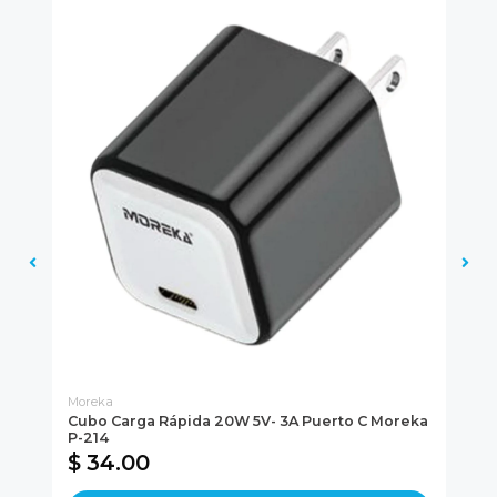
Moreka
Mo
Cubo Carga Rápida 20W 5V- 3A Puerto C Moreka
Ca
P-214
Rá
$ 34.00
$