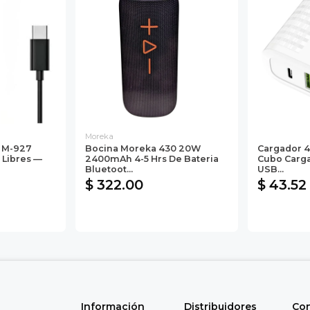
Moreka
 M-927
Bocina Moreka 430 20W
Cargador 
 Libres —
2400mAh 4-5 Hrs De Bateria
Cubo Carga
Bluetoot...
USB...
$ 322.00
$ 43.52
Información
Distribuidores
Co