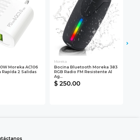
Moreka
Mor
40W Moreka AC106
Bocina Bluetooth Moreka 383
Boc
 Rapída 2 Salidas
RGB Radio FM Resistente Al
Blu
Ag...
USB 
$ 250.00
$ 
ntáctanos