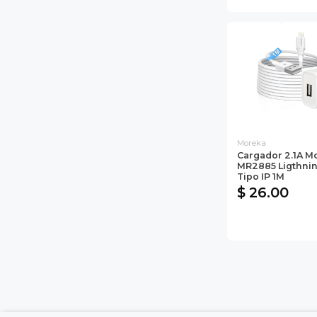
Moreka
Cargador 2.1A M
MR2885 Ligthnin
Tipo IP 1M
$ 26.00