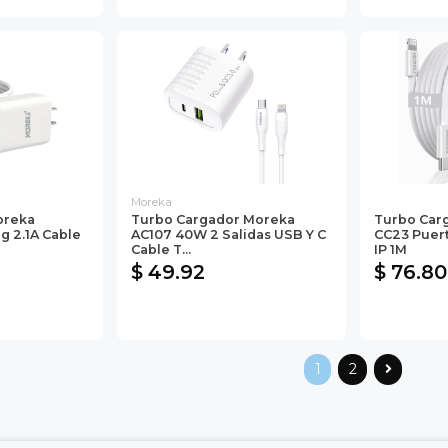
Moreka
oreka
Turbo Cargador Moreka
Turbo Car
g 2.1A Cable
AC107 40W 2 Salidas USB Y C
CC23 Puert
Cable T...
IP 1M
$ 49.92
$ 76.80
1
2