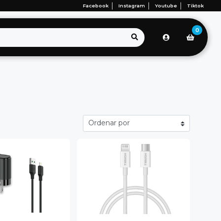
Facebook
Instagram
Youtube
Tiktok
0