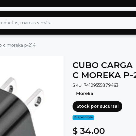
to c moreka p-214
CUBO CARGA 
C MOREKA P-
SKU: 74129555879463
Moreka
Stock por sucursal
Disponible
$ 34.00