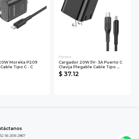
Moreka
 20W Moreka P209
Cargador 20W 5V- 3A Puerto C
 Cable Tipo C - C
Clavija Plegable Cable Tipo ...
$ 37.12
ntáctanos
52 56 2616 2867