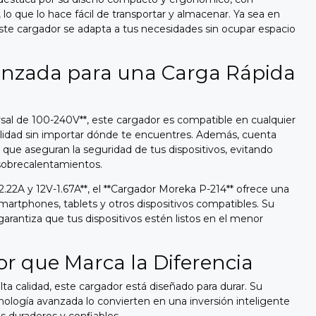
o que lo hace fácil de transportar y almacenar. Ya sea en
, este cargador se adapta a tus necesidades sin ocupar espacio
anzada para una Carga Rápida
sal de 100-240V**, este cargador es compatible en cualquier
alidad sin importar dónde te encuentres. Además, cuenta
 que aseguran la seguridad de tus dispositivos, evitando
 sobrecalentamientos.
2.22A y 12V-1.67A**, el **Cargador Moreka P-214** ofrece una
smartphones, tablets y otros dispositivos compatibles. Su
rantiza que tus dispositivos estén listos en el menor
or que Marca la Diferencia
ta calidad, este cargador está diseñado para durar. Su
nología avanzada lo convierten en una inversión inteligente
 duraderos y confiables.