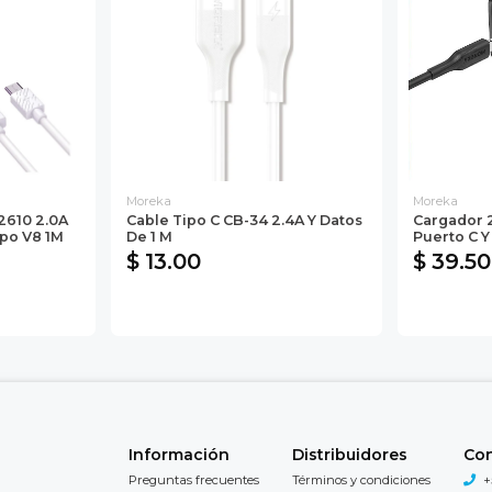
Moreka
Moreka
2610 2.0A
Cable Tipo C CB-34 2.4A Y Datos
Cargador
ipo V8 1M
De 1 M
Puerto C Y
$ 13.00
$ 39.50
Información
Distribuidores
Co
Preguntas frecuentes
Términos y condiciones
+