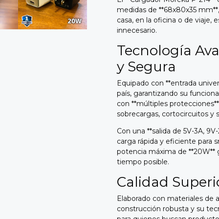
medidas de **68x80x35 mm**, l
casa, en la oficina o de viaje
innecesario.
Tecnología Av
y Segura
Equipado con **entrada univer
país, garantizando su funcion
con **múltiples protecciones**
sobrecargas, cortocircuitos y
Con una **salida de 5V-3A, 9V-
carga rápida y eficiente para 
potencia máxima de **20W** ga
tiempo posible.
Calidad Superi
Elaborado con materiales de al
construcción robusta y su tec
para quienes buscan productos