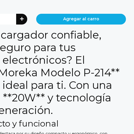
Agregar al carro
cargador confiable,
seguro para tus
 electrónicos? El
 Moreka Modelo P-214**
 ideal para ti. Con una
 **20W** y tecnología
eneración.
to y funcional
 destaca por su diseño compacto y ergonómico, con