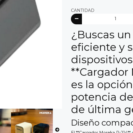
CANTIDAD
¿Buscas un 
eficiente y 
dispositivos
**Cargador
es la opción
potencia de
de última g
Diseño compac
El **Cargador Moreka P-214**