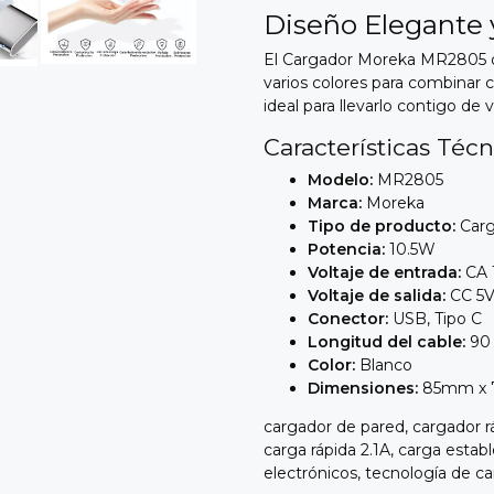
Diseño Elegante 
El Cargador Moreka MR2805 d
varios colores para combinar c
ideal para llevarlo contigo de vi
Características Té
Modelo:
MR2805
Marca:
Moreka
Tipo de producto:
Carg
Potencia:
10.
5W
Voltaje de entrada:
CA 
Voltaje de salida:
CC 5V
Conector:
USB,
Tipo C
Longitud del cable:
90
Color:
Blanco
Dimensiones:
85mm x 
cargador de pared,
cargador r
carga rápida 2.
1A,
carga establ
electrónicos,
tecnología de ca