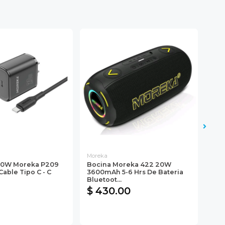
Moreka
Mor
20W Moreka P209
Bocina Moreka 422 20W
Cor
Cable Tipo C - C
3600mAh 5-6 Hrs De Bateria
Ina
Bluetoot...
Rec
$ 430.00
$ 