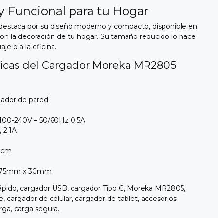
y Funcional para tu Hogar
estaca por su diseño moderno y compacto,
disponible en
on la decoración de tu hogar.
Su tamaño reducido lo hace
aje o a la oficina.
cnicas del Cargador Moreka MR2805
ador de pared
100-240V – 50/60Hz 0.
5A
,
2.
1A
 cm
75mm x 30mm
ápido,
cargador USB,
cargador Tipo C,
Moreka MR2805,
e,
cargador de celular,
cargador de tablet,
accesorios
rga,
carga segura.