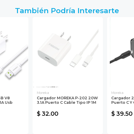
También Podría Interesarte
Moreka
Moreka
SB V8
Cargador MOREKA P-202 20W
Cargador 
1A Usb
3.1A Puerto C Cable Tipo IP 1M
Puerto C Y 
$ 32.00
$ 39.50