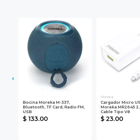
Moreka
l
Bocina Moreka M-337,
Cargador Micro U
Bluetooth, TF Card, Radio FM,
Moreka MR2645 2.
USB
Cable Tipo V8
$ 133.00
$ 23.00