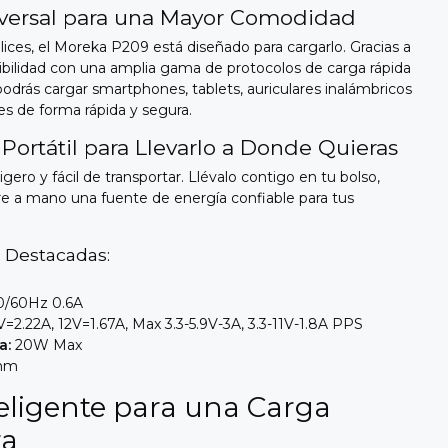
versal para una Mayor Comodidad
lices,
el Moreka P209 está diseñado para cargarlo.
Gracias a
bilidad con una amplia gama de protocolos de carga rápida
odrás cargar smartphones,
tablets,
auriculares inalámbricos
es de forma rápida y segura.
ortátil para Llevarlo a Donde Quieras
igero y fácil de transportar.
Llévalo contigo en tu bolso,
pre a mano una fuente de energía confiable para tus
s Destacadas:
0/60Hz 0.
6A
=2.
22A,
12V=1.
67A,
Max 3.
3-5.
9V-3A,
3.
3-11V-1.
8A PPS
a:
20W Max
 mm
teligente para una Carga
ra