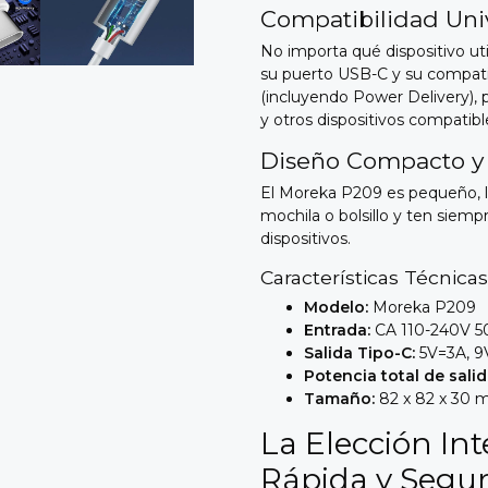
Compatibilidad Uni
No importa qué dispositivo uti
su puerto USB-C y su compati
(incluyendo Power Delivery),
p
y otros dispositivos compatibl
Diseño Compacto y P
El Moreka P209 es pequeño,
l
mochila o bolsillo y ten siem
dispositivos.
Características Técnica
Modelo:
Moreka P209
Entrada:
CA 110-240V 5
Salida Tipo-C:
5V=3A,
9V
Potencia total de salid
Tamaño:
82 x 82 x 30
La Elección In
Rápida y Segu