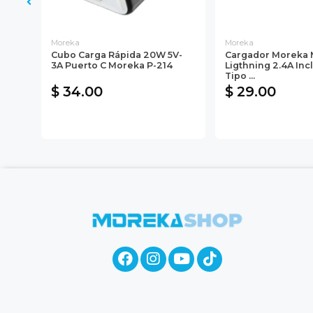
Moreka
Moreka
20W,
Cubo Carga Rápida 20W 5V-
Cargador Moreka
3A Puerto C Moreka P-214
Ligthning 2.4A Inc
Tipo ...
$ 34.00
$ 29.00