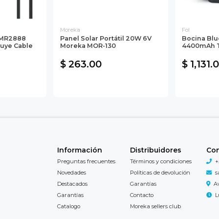
Moreka
Fol
 MR2888
Panel Solar Portátil 20W 6V
Bocina Blu
luye Cable
Moreka MOR-130
4400mAh T
$ 263.00
$ 1,131.
Información
Distribuidores
Co
Preguntas frecuentes
Términos y condiciones
+
Novedades
Políticas de devolución
s
Destacados
Garantías
A
Garantías
Contacto
L
Catalogo
Moreka sellers club