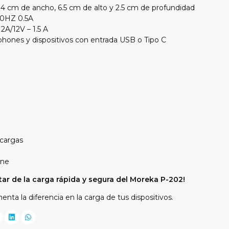
4 cm de ancho,
6.
5 cm de alto y 2.
5 cm de profundidad
0HZ 0.
5A
 2A/12V – 1.
5 A
ones y dispositivos con entrada USB o Tipo C
ecargas
one
tar de la carga rápida y segura del Moreka P-202!
nta la diferencia en la carga de tus dispositivos.