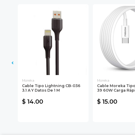
Moreka
Moreka
eka
Cable Tipo Lightning CB-036
Cable Moreka Tipo
o
3.1 A Y Datos De 1 M
39 60W Carga Ráp
$ 14.00
$ 15.00