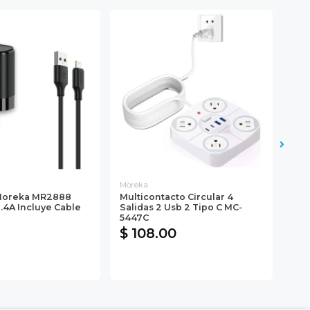
Moreka
Mor
Moreka MR2888
Multicontacto Circular 4
Min
.4A Incluye Cable
Salidas 2 Usb 2 Tipo C MC-
Lin
5447C
MAh
$ 108.00
$ 