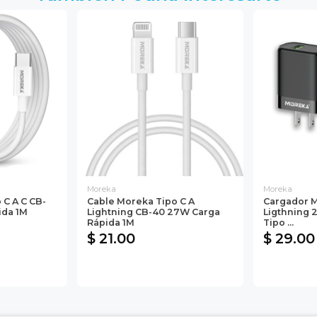
Moreka
Moreka
 C A C CB-
Cable Moreka Tipo C A
Cargador 
ida 1M
Lightning CB-40 27W Carga
Ligthning 2
Rápida 1M
Tipo ...
$ 21.00
$ 29.00