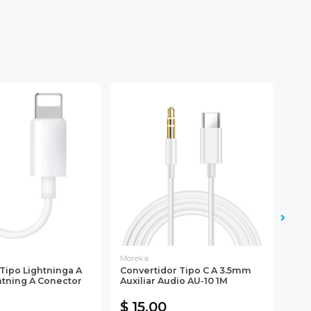
Moreka
GEN
Tipo Lightninga A
Convertidor Tipo C A 3.5mm
Sop
htning A Conector
Auxiliar Audio AU-10 1M
Set
Micr
$ 15.00
$ 