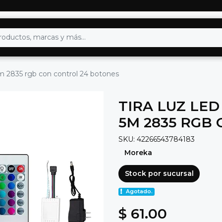
5m 2835 rgb con control 24 botones
TIRA LUZ LED
5M 2835 RGB
SKU: 42266543784183
Moreka
Stock por sucursal
Agotado.
$ 61.00