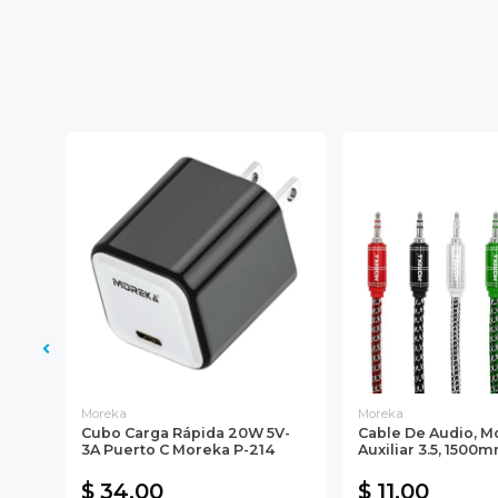
Moreka
Moreka
g
Cubo Carga Rápida 20W 5V-
Cable De Audio, M
3A Puerto C Moreka P-214
Auxiliar 3.5, 1500mm
$ 34.00
$ 11.00