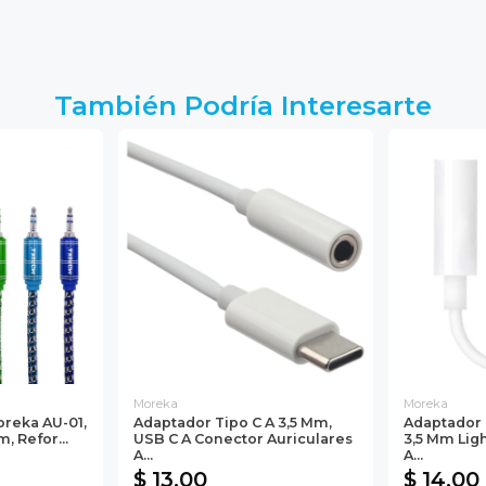
También Podría Interesarte
Moreka
Moreka
oreka AU-01,
Adaptador Tipo C A 3,5 Mm,
Adaptador 
, Refor...
USB C A Conector Auriculares
3,5 Mm Lig
A...
A...
$ 13.00
$ 14.00