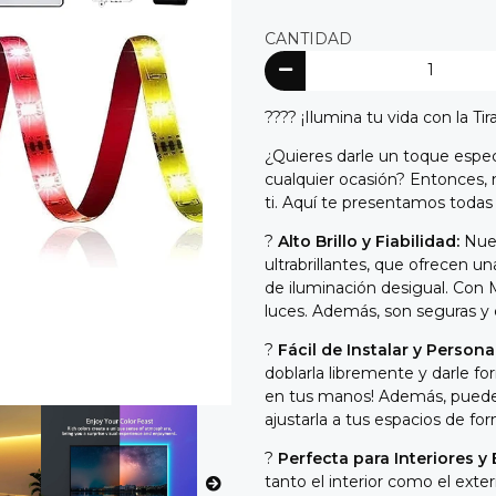
CANTIDAD
???? ¡Ilumina tu vida con la T
¿Quieres darle un toque espec
cualquier ocasión? Entonces, n
ti. Aquí te presentamos todas s
?
Alto Brillo y Fiabilidad:
Nues
ultrabrillantes, que ofrecen 
de iluminación desigual. Con M
luces. Además, son seguras y 
?
Fácil de Instalar y Personal
doblarla libremente y darle f
en tus manos! Además, puedes 
ajustarla a tus espacios de for
?
Perfecta para Interiores y 
tanto el interior como el exter