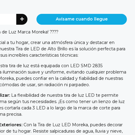
Avísame cuando llegue
ira de Luz Marca Moreka! ????
ial a tu hogar, crear una atmósfera única y destacar en
uestra Tira de LED de Alto Brillo es la solución perfecta para
us increíbles características técnicas:
tra tira de luz está equipada con LED SMD 2835
una iluminación suave y uniforme, evitando cualquier problema
oreka, puedes confiar en la calidad y fiabilidad de nuestras
cómodas de usar, sin radiación ni parpadeo.
izar:
La flexibilidad de nuestra tira de luz LED te permite
orma según tus necesidades. ¡Es como tener un lienzo de luz
cortarla cada 3 LED a lo largo de la marca de corte para
ma precisa.
Exteriores:
Con la Tira de Luz LED Moreka, puedes decorar
ior de tu hogar. Resiste salpicaduras de agua, lluvia y nieve,