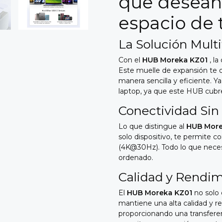
que desean
espacio de 
La Solución Mult
Con el
HUB Moreka KZ01
, la
Este muelle de expansión te o
manera sencilla y eficiente. Y
laptop, ya que este HUB cubr
Conectividad Sin
Lo que distingue al
HUB More
solo dispositivo, te permite c
(4K@30Hz). Todo lo que necesi
ordenado.
Calidad y Rendim
El
HUB Moreka KZ01
no solo 
mantiene una alta calidad y r
proporcionando una transferen