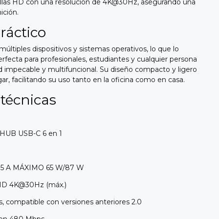
allas HD con una resolución de 4K@30Hz, asegurando una
ición.
ráctico
ltiples dispositivos y sistemas operativos, lo que lo
rfecta para profesionales, estudiantes y cualquier persona
 impecable y multifuncional. Su diseño compacto y ligero
gar, facilitando su uso tanto en la oficina como en casa.
 técnicas
HUB USB-C 6 en 1
V 5 A MÁXIMO 65 W/87 W
 HD 4K@30Hz (máx.)
, compatible con versiones anteriores 2.0
con 480 Mbps