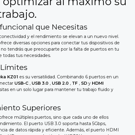
 optimizar al máximo su
trabajo.
ifuncional que Necesitas
 conectividad y el rendimiento se elevan a un nuevo nivel.
frece diversas opciones para conectar tus dispositivos de
a no tendrás que preocuparte por la falta de puertos en tu
e todas tus necesidades.
 Límites
ka KZ01
es su versatilidad. Combinando 6 puertos en un
onectar
USB-C
,
USB 3.0
,
USB 2.0
,
TF
,
SD
y
HDMI
tas en un solo lugar para mantener tu trabajo fluido y
iento Superiores
ofrece múltiples puertos, sino que cada uno de ellos
endimiento. El puerto USB 3.0 soporta hasta 5Gbps,
cia de datos rápida y eficiente. Además, el puerto HDMI