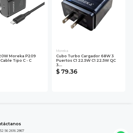
Moreka
 20W Moreka P209
Cubo Turbo Cargador 68W 3
 Cable Tipo C - C
Puertos C1 22.5W C1 22.5W QC
3....
$ 79.36
ntáctanos
52 56 2616 2867