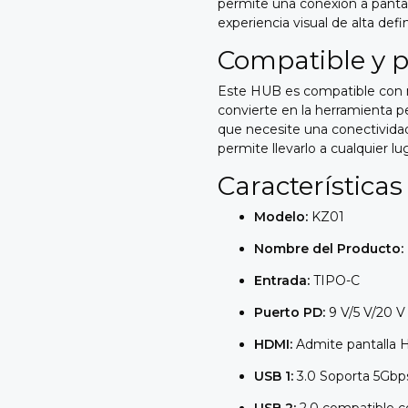
permite una conexión a pant
experiencia visual de alta defin
Compatible y p
Este HUB es compatible con mú
convierte en la herramienta pe
que necesite una conectividad
permite llevarlo a cualquier lu
Características
Modelo:
KZ01
Nombre del Producto:
Entrada:
TIPO-C
Puerto PD:
9 V/5 V/20 
HDMI:
Admite pantalla
USB 1:
3.0 Soporta 5Gbps
USB 2:
2.0 compatible 