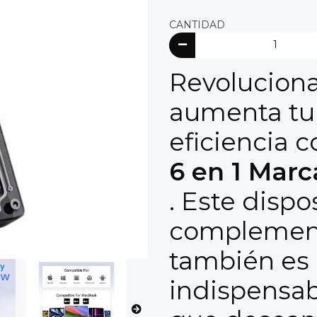
CANTIDAD
Revoluciona
aumenta t
eficiencia c
6 en 1 Mar
. Este dispo
complement
también es
indispensab