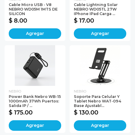
Cable Micro USB - V8
Cable Lightning Solar
NEBRO WD05M 1MTS DE
NEBRO WD05TL 27W
SILICON
IPhone IPad Carga ...
$ 8.00
$ 17.00
Agregar
Agregar
NEBRO
NEBRO
Power Bank Nebro WB-15
Soporte Para Celular Y
1000mAh 37Wh Puertos:
Tablet Nebro WAT-094
Salida IP / ...
Base Ajustabl...
$ 175.00
$ 130.00
Agregar
Agregar