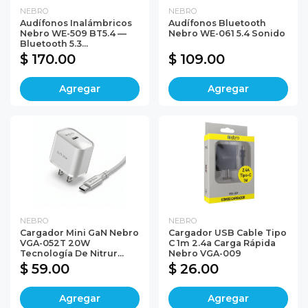
NEBRO
NEBRO
Audífonos Inalámbricos
Audífonos Bluetooth
Nebro WE-509 BT5.4 —
Nebro WE-061 5.4 Sonido
Bluetooth 5.3...
$ 170.00
$ 109.00
Agregar
Agregar
NEBRO
NEBRO
Cargador Mini GaN Nebro
Cargador USB Cable Tipo
VGA-052T 20W
C 1m 2.4a Carga Rápida
Tecnología De Nitrur...
Nebro VGA-009
$ 59.00
$ 26.00
Agregar
Agregar