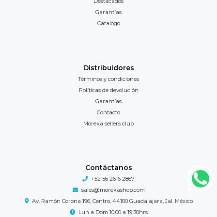
Destacados
Garantías
Catalogo
Distribuidores
Términos y condiciones
Políticas de devolución
Garantías
Contacto
Moreka sellers club
Contáctanos
+52 56 2616 2867
sales@morekashop.com
Av. Ramón Corona 196, Centro, 44100 Guadalajara, Jal. México
Lun a Dom 10:00 a 19:30hrs