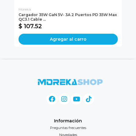
Moreka
Mo
Cargador 35W GaN 5V- 3A 2 Puertos PD 35W Max
So
QC3.1 Cable ...
$ 107.52
$
Agregar al carro
Información
Preguntas frecuentes
Novedades