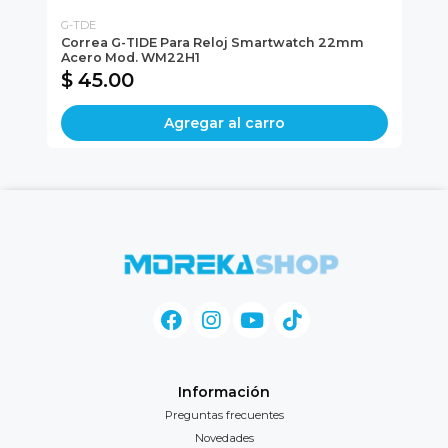
G-TDE
Mo
ón
Correa G-TIDE Para Reloj Smartwatch 22mm
Au
Acero Mod. WM22H1
De
$ 45.00
$
Agregar al carro
Información
Preguntas frecuentes
Novedades