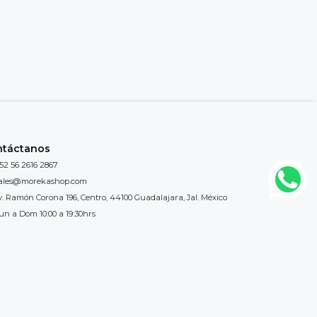
ntáctanos
52 56 2616 2867
ales@morekashop.com
v. Ramón Corona 196, Centro, 44100 Guadalajara, Jal. México
un a Dom 10:00 a 19:30hrs