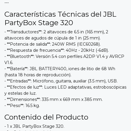
---
Características Técnicas del JBL
PartyBox Stage 320
- **Transductores**: 2 altavoces de 6.5 in (165 mm), 2
altavoces de agudos de cúpula de 1 in (25 mm).
- **Potencia de salida**: 240W RMS (IEC60268).
- **Respuesta de frecuencia**: 40Hz - 20kHz (-6dB).
- **Bluetooth**: Versión 5.4 con perfiles A2DP V1.4 y AVRCP
V1.6.
- **Batería**: JBL BATTERY400, iones de litio de 68 Wh
(hasta 18 horas de reproducción).
- **Entradas**: Micrófono, guitarra, auxiliar (3.5 mm), USB.
- **Efectos de luz**: Luces LED adaptativas, estroboscópicas
y estelas de luz.
- **Dimensiones**: 335 mm x 669 mm x 385 mm.
- **Peso**: 16.5 kg.
Contenido del Producto
- 1 x JBL PartyBox Stage 320.