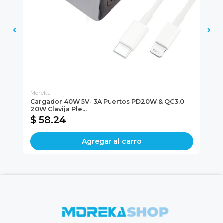
Moreka
Mo
Cargador 40W 5V- 3A Puertos PD20W & QC3.0
Ca
20W Clavija Ple...
Cab
$ 58.24
$
Agregar al carro