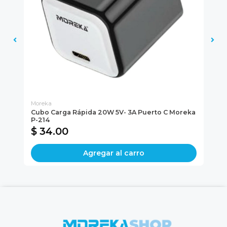
Moreka
G-
s
Cubo Carga Rápida 20W 5V- 3A Puerto C Moreka
Co
P-214
Ac
$ 34.00
$
Agregar al carro