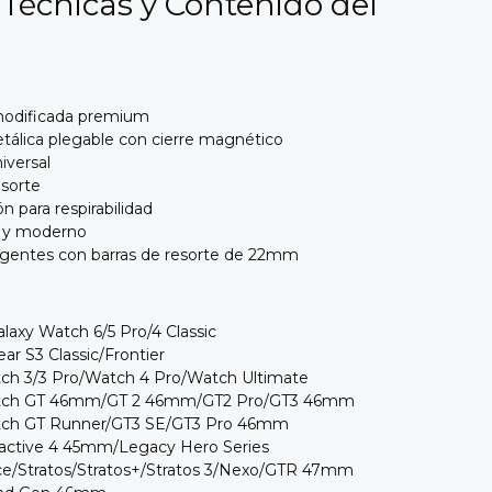
 Técnicas y Contenido del
a modificada premium
metálica plegable con cierre magnético
iversal
esorte
ón para respirabilidad
e y moderno
eligentes con barras de resorte de 22mm
axy Watch 6/5 Pro/4 Classic
r S3 Classic/Frontier
ch 3/3 Pro/Watch 4 Pro/Watch Ultimate
atch GT 46mm/GT 2 46mm/GT2 Pro/GT3 46mm
tch GT Runner/GT3 SE/GT3 Pro 46mm
oactive 4 45mm/Legacy Hero Series
ce/Stratos/Stratos+/Stratos 3/Nexo/GTR 47mm