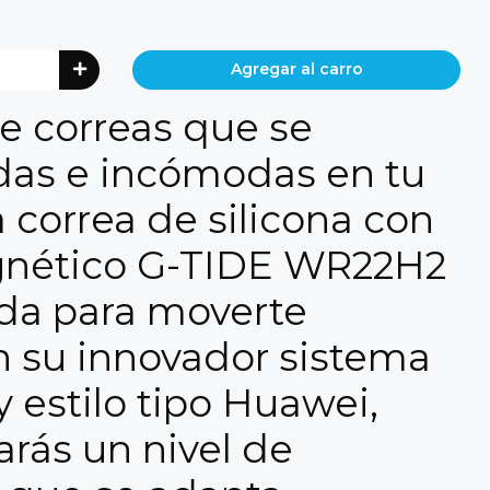
Agregar al carro
e correas que se
idas e incómodas en tu
correa de silicona con
nético G-TIDE WR22H2
da para moverte
n su innovador sistema
 estilo tipo Huawei,
rás un nivel de