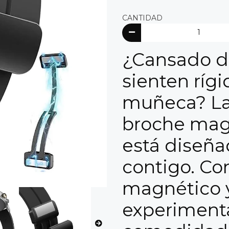
CANTIDAD
¿Cansado d
sienten ríg
muñeca? La 
broche mag
está diseña
contigo. Co
magnético y
experimenta