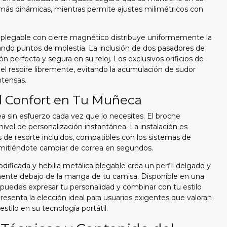
 más dinámicas, mientras permite ajustes milimétricos con
a plegable con cierre magnético distribuye uniformemente la
ando puntos de molestia. La inclusión de dos pasadores de
ón perfecta y segura en su reloj. Los exclusivos orificios de
iel respire libremente, evitando la acumulación de sudor
ntensas.
l Confort en Tu Muñeca
ea sin esfuerzo cada vez que lo necesites. El broche
ivel de personalización instantánea. La instalación es
es de resorte incluidos, compatibles con los sistemas de
ermitiéndote cambiar de correa en segundos.
ificada y hebilla metálica plegable crea un perfil delgado y
mente debajo de la manga de tu camisa. Disponible en una
, puedes expresar tu personalidad y combinar con tu estilo
esenta la elección ideal para usuarios exigentes que valoran
stilo en su tecnología portátil.