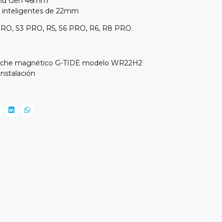
 2nd Gen 46mm
es inteligentes de 22mm
PRO, S3 PRO, R5, S6 PRO, R6, R8 PRO.
n broche magnético G-TIDE modelo WR22H2
instalación