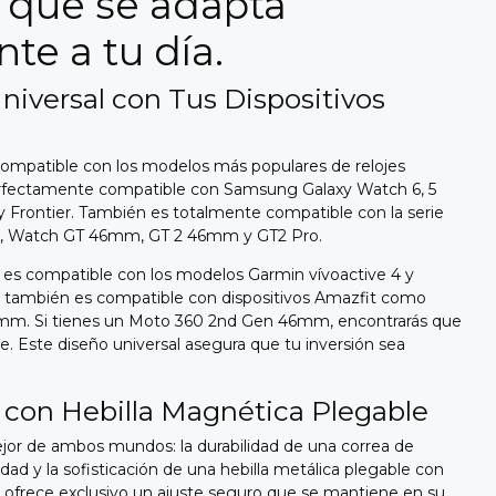
que se adapta
te a tu día.
niversal con Tus Dispositivos
ompatible con los modelos más populares de relojes
erfectamente compatible con Samsung Galaxy Watch 6, 5
c y Frontier. También es totalmente compatible con la serie
o, Watch GT 46mm, GT 2 46mm y GT2 Pro.
 es compatible con los modelos Garmin vívoactive 4 y
a también es compatible con dispositivos Amazfit como
7mm. Si tienes un Moto 360 2nd Gen 46mm, encontrarás que
 Este diseño universal asegura que tu inversión sea
con Hebilla Magnética Plegable
jor de ambos mundos: la durabilidad de una correa de
idad y la sofisticación de una hebilla metálica plegable con
 ofrece exclusivo un ajuste seguro que se mantiene en su