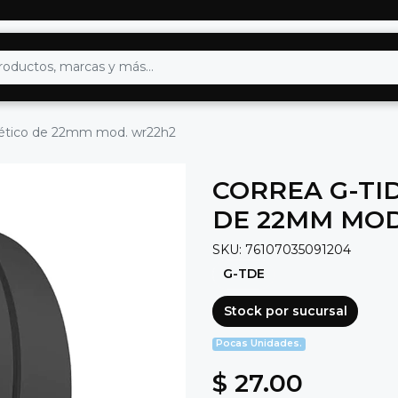
gnético de 22mm mod. wr22h2
CORREA G-TI
DE 22MM MOD
SKU: 76107035091204
G-TDE
Stock por sucursal
Pocas Unidades.
$ 27.00