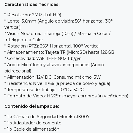
Características Técnicas:
* Resolución: 2MP (Full HD)
* Lente: 3.6mm (Ángulo de visión: 56° horizontal, 30°
vertical)
* Visión Nocturna: Infrarroja (10m) / Manual a Color /
Inteligente a Color
* Rotación (PTZ): 355° Horizontal, 100° Vertical
* Almacenamiento: Tarjeta TF (MicroSD) hasta 128GB
* Conectividad: WiFi IEEE 802.11b/g/n
* Audio: Micrófono y altavoz incorporados (Audio
bidireccional)
* Alimentación: 12V DC, Consumo máximo: 3W
* Resistencia: Nivel IP66 (a prueba de polvo y agua)
* Temperatura de Trabajo: -10°C a 50°C
* Formato de Video: H.265+ (mayor compresión y eficiencia)
Contenido del Empaque:
* 1 x Cámara de Seguridad Moreka JK007
* 1 x Adaptador de corriente
* 1 x Cable de alimentación