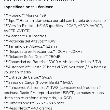
Especificaciones Técnicas:
* **Modelo:** Moreka 439
* **Tipo:** Bocina inalámbrica portátil con batería de respaldo
* **Versión Bluetooth:** 5.3 (perfiles: L2CAP, A2DP, AVRCP,
AVCTP, AVDTP)
* **Alcance:** > 10 metros
* **Potencia del Altavoz:** 10W
* **Tamaño del Altavoz:** 52 mm
* **Respuesta en Frecuencia:** 100Hz - 20KHz
* **Relación Señal-Ruido:** ?80dB
* **Capacidad de Batería:** 5000 mAh (iones de litio, 3.7V)
* **Autonomía:** Hasta 25 horas al 50% volumen / 3-4 horas a
volumen medio
* **Entrada de Carga:** 5V/2A
* **Salida de Carga (Power Bank):** 5V/2A
* **Funciones Adicionales:** TWS (conexión estéreo con 2
bocinas), Radio FM, reproducción USB/TF, llamadas manos
libres con micrófono integrado, luz RGB
* **Dimensiones:** 122 x 92 x 65 mm
* **Peso Neto:** 440 gramos