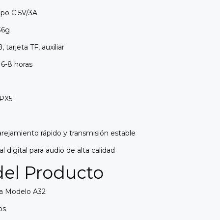
ipo C 5V/3A
36g
tarjeta TF, auxiliar
6-8 horas
PX5
ejamiento rápido y transmisión estable
 digital para audio de alta calidad
del Producto
ka Modelo A32
os