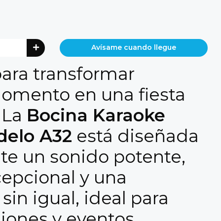
Avísame cuando llegue
para transformar
omento en una fiesta
! La
Bocina Karaoke
elo A32
está diseñada
rte un sonido potente,
cepcional y una
 sin igual, ideal para
niones y eventos.