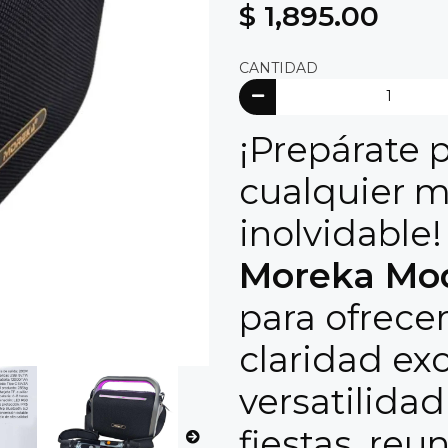
$ 1,895.00
CANTIDAD
¡Prepárate 
cualquier m
inolvidable
Moreka Mod
para ofrece
claridad ex
versatilidad
fiestas, reu