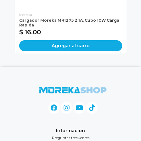
Moreka
Mo
Cargador Moreka MR1275 2.1A, Cubo 10W Carga
Bo
Rapida
Re
$ 16.00
$
Agregar al carro
Información
Preguntas frecuentes