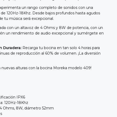
xperimenta un rango completo de sonidos con una
a de 120Hz-18Khz. Desde bajos profundos hasta agudos
 de tu música será excepcional.
da con un altavoz de 4 Ohms y 8W de potencia, con un
n un rendimiento de audio excepcional y sumérgete en
n Duradera:
Recarga tu bocina en tan solo 4 horas para
tinuas de reproducción al 60% de volumen. ¡La diversión
 a nuevas alturas con la bocina Moreka modelo 409!
tificación IPX6
ia: 120Hz-18Khz
: 4 Ohms, 8W, diámetro 52mm
as