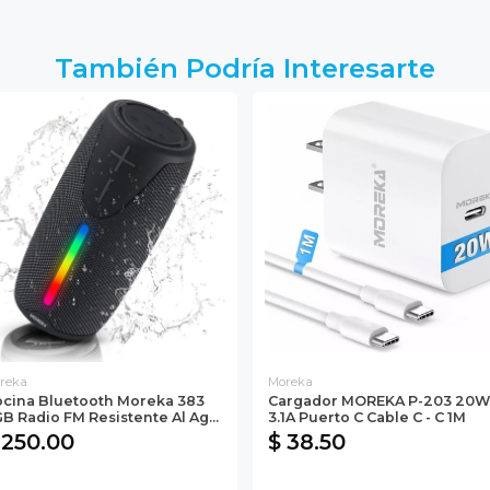
También Podría Interesarte
reka
Moreka
cina Bluetooth Moreka 383
Cargador MOREKA P-203 20W
B Radio FM Resistente Al Ag...
3.1A Puerto C Cable C - C 1M
 250.00
$ 38.50