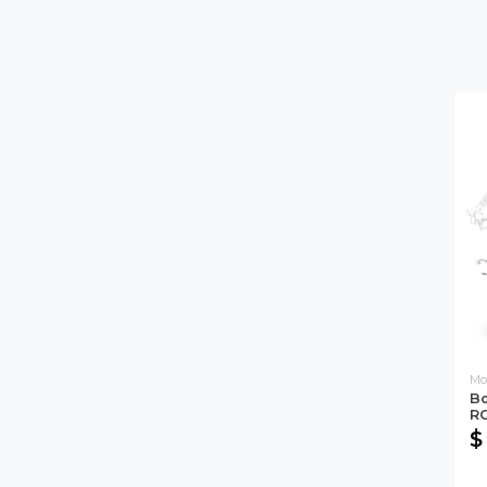
Mo
Bo
RG
$